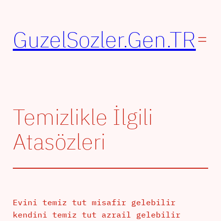
İçeriğe
geç
GuzelSozler.Gen.TR
Temizlikle İlgili
Atasözleri
Evini temiz tut misafir gelebilir
kendini temiz tut azrail gelebilir