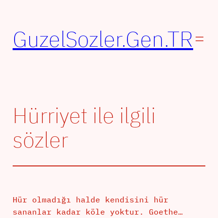
İçeriğe
geç
GuzelSozler.Gen.TR
Hürriyet ile ilgili
sözler
Hür olmadığı halde kendisini hür
sananlar kadar köle yoktur. Goethe…