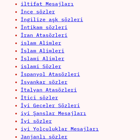
iltifat Mesajları
İnce sözler
İngilize aşk sözleri
İntikam sözleri
İran Atasözleri
islam Alimler
İslam Alimleri
İslami Alimler
islami Sözler
İspanyol Atasözleri
İsyankar sözler
İtalyan Atasözleri
İtici sözler
İyi Geceler Sözleri
iyi Şanslar Mesajları
İyi sözler
iyi Yolculuklar Mesajları
Janjanlı sözler