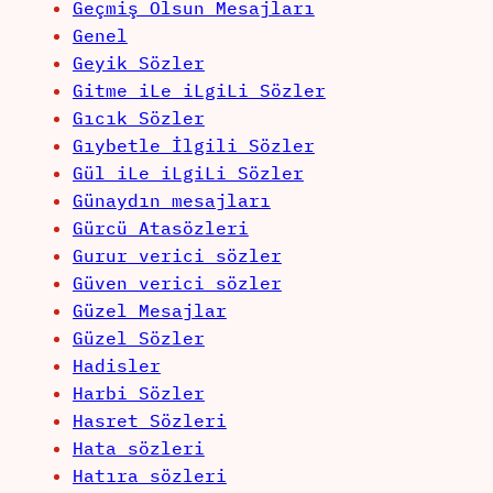
Geçmiş Olsun Mesajları
Genel
Geyik Sözler
Gitme iLe iLgiLi Sözler
Gıcık Sözler
Gıybetle İlgili Sözler
Gül iLe iLgiLi Sözler
Günaydın mesajları
Gürcü Atasözleri
Gurur verici sözler
Güven verici sözler
Güzel Mesajlar
Güzel Sözler
Hadisler
Harbi Sözler
Hasret Sözleri
Hata sözleri
Hatıra sözleri