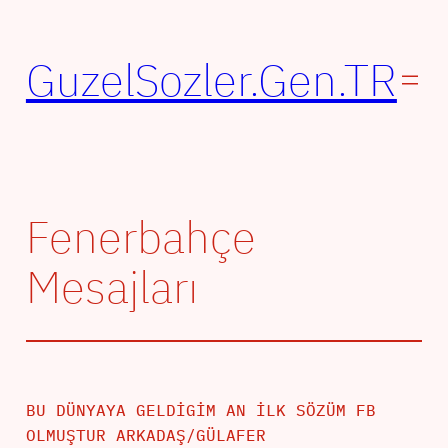
İçeriğe
geç
GuzelSozler.Gen.TR
Fenerbahçe
Mesajları
BU DÜNYAYA GELDİGİM AN İLK SÖZÜM FB
OLMUŞTUR ARKADAŞ/GÜLAFER