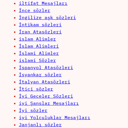
iltifat Mesajları
İnce sözler
İngilize aşk sözleri
İntikam sözleri
İran Atasözleri
islam Alimler
İslam Alimleri
İslami Alimler
islami Sözler
İspanyol Atasözleri
İsyankar sözler
İtalyan Atasözleri
İtici sözler
İyi Geceler Sözleri
iyi Şanslar Mesajları
İyi sözler
iyi Yolculuklar Mesajları
Janjanlı sözler