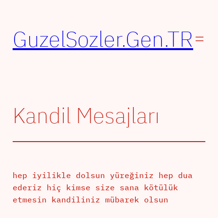
İçeriğe
geç
GuzelSozler.Gen.TR
Kandil Mesajları
hep iyilikle dolsun yüreğiniz hep dua
ederiz hiç kimse size sana kötülük
etmesin kandiliniz mübarek olsun