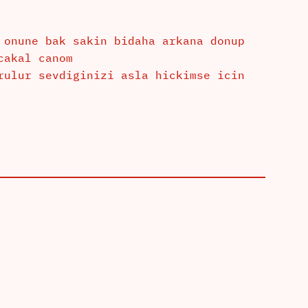
 onune bak sakin bidaha arkana donup
cakal canom
rulur sevdiginizi asla hickimse icin