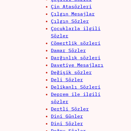
Çin Atasözleri
Çılgın Mesajlar
Çılgın Sözler
Çocuklarla ilgili
Sözler
Cömertlik sözleri
Damar Sözler
Darğınlık sözleri
Davetiye Mesajları
Değişik sözler
Deli Sözler
Delikanlı Sözleri
Deprem ile ilgili
sözler
Dertli Sözler
Dini Günler
Dini Sözler
Doğru Sözler