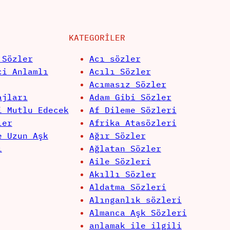
KATEGORILER
 Sözler
Acı sözler
ci Anlamlı
Acılı Sözler
Acımasız Sözler
ajları
Adam Gibi Sözler
i Mutlu Edecek
Af Dileme Sözleri
ler
Afrika Atasözleri
e Uzun Aşk
Ağır Sözler
ı
Ağlatan Sözler
Aile Sözleri
Akıllı Sözler
Aldatma Sözleri
Alınganlık sözleri
Almanca Aşk Sözleri
anlamak ile ilgili