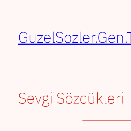
İçeriğe
geç
GuzelSozler.Gen.
Sevgi Sözcükleri