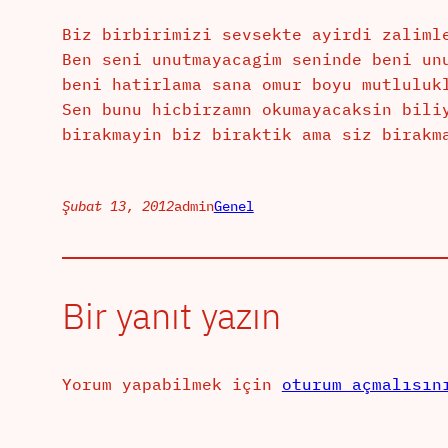
Biz birbirimizi sevsekte ayirdi zaliml
Ben seni unutmayacagim seninde beni un
beni hatirlama sana omur boyu mutluluk
Sen bunu hicbirzamn okumayacaksin bili
birakmayin biz biraktik ama siz birakm
Şubat 13, 2012
admin
Genel
Bir yanıt yazın
Yorum yapabilmek için
oturum açmalısın