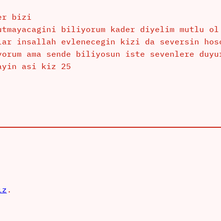
er bizi
utmayacagini biliyorum kader diyelim mutlu ol
lar insallah evlenecegin kizi da seversin hos
yorum ama sende biliyosun iste sevenlere duyu
ayin asi kiz 25
ız
.