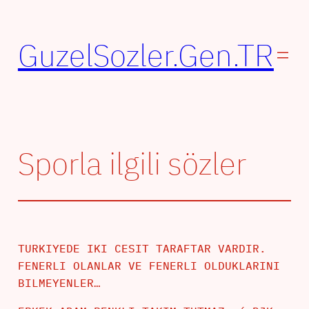
İçeriğe
geç
GuzelSozler.Gen.TR
Sporla ilgili sözler
TURKIYEDE IKI CESIT TARAFTAR VARDIR.
FENERLI OLANLAR VE FENERLI OLDUKLARINI
BILMEYENLER…