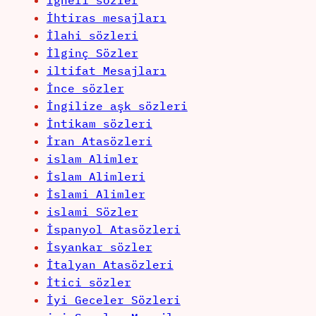
İğneli sözler
İhtiras mesajları
İlahi sözleri
İlginç Sözler
iltifat Mesajları
İnce sözler
İngilize aşk sözleri
İntikam sözleri
İran Atasözleri
islam Alimler
İslam Alimleri
İslami Alimler
islami Sözler
İspanyol Atasözleri
İsyankar sözler
İtalyan Atasözleri
İtici sözler
İyi Geceler Sözleri